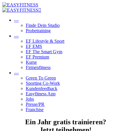
Skip
to
content
—
Finde Dein Studio
Probetraining
—
EF Lifestyle & Sport
EF EMS
EF The Smart Gym
EF Premium
Kurse
Firmenfitness
—
Green To Green
Sporting Co-Work
Kundenfeedback
Easyfitness App
Jobs
Presse/PR
Franchise
Ein Jahr gratis trainieren?
Jetzt teilnehmen!