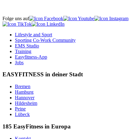
Folge uns auf
Lifestyle and Sport
Sporting Co-Work Community
EMS Studio
Training
Easyfitness-App
Jobs
EASYFITNESS in deiner Stadt
Bremen
Hamburg
Hannover
Hildesheim
Peine
Lübeck
185 EasyFitness in Europa
Kontakt