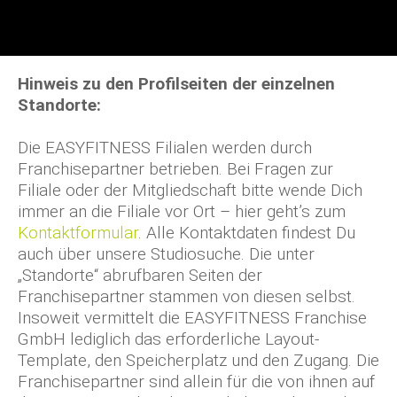
Hinweis zu den Profilseiten der einzelnen
Standorte:
Die EASYFITNESS Filialen werden durch
Franchisepartner betrieben. Bei Fragen zur
Filiale oder der Mitgliedschaft bitte wende Dich
immer an die Filiale vor Ort – hier geht’s zum
Kontaktformular
. Alle Kontaktdaten findest Du
auch über unsere Studiosuche. Die unter
„Standorte“ abrufbaren Seiten der
Franchisepartner stammen von diesen selbst.
Insoweit vermittelt die EASYFITNESS Franchise
GmbH lediglich das erforderliche Layout-
Template, den Speicherplatz und den Zugang. Die
Franchisepartner sind allein für die von ihnen auf