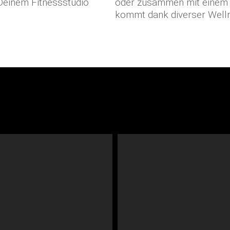
Deinem Fitnessstudio
oder zusammen mit einem Pe
kommt dank diverser Welln