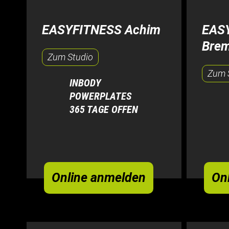
EASYFITNESS Achim
EAS
Brem
Zum Studio
Zum 
INBODY
POWERPLATES
365 TAGE OFFEN
Online anmelden
On