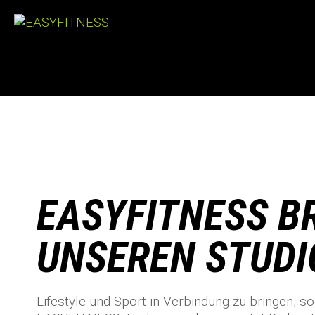
Skip
to
content
EASYFITNESS B
UNSEREN STUDI
Lifestyle und Sport in Verbindung zu bringen, so