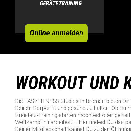
GERÄTETRAINING
Online anmelden
WORKOUT UND K
Die EASYFITNESS Studios in Bremen bieten Dir v
Deinen Körper fit und gesund zu halten. Ob Du m
Kreislauf-Training starten möchtest oder gezie
Wettkampf hinarbeitest – hier findest Du das p
Deiner Mitgliedschaft kannst Du zu den Öffnungsz