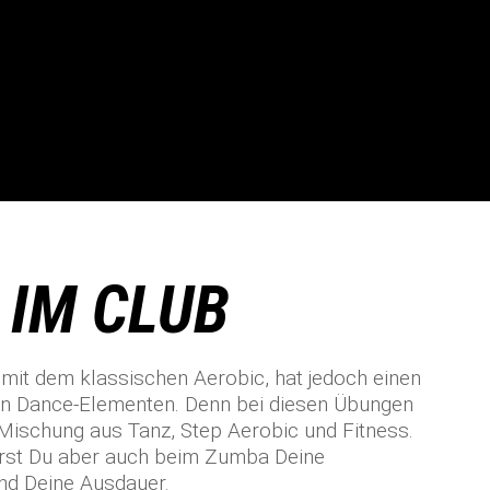
 IM CLUB
mit dem klassischen Aerobic, hat jedoch einen
an Dance-Elementen. Denn bei diesen Übungen
 Mischung aus Tanz, Step Aerobic und Fitness.
erst Du aber auch beim Zumba Deine
und Deine Ausdauer.