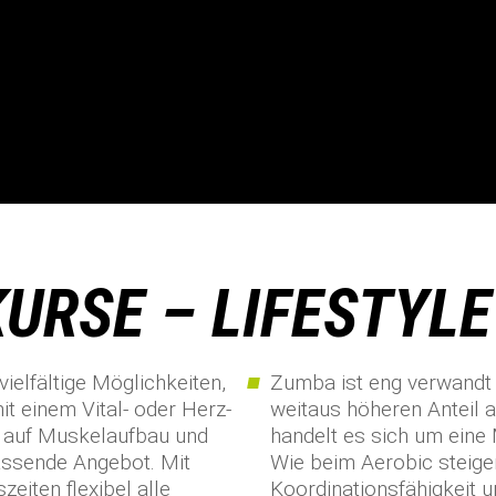
URSE – LIFESTYLE
ielfältige Möglichkeiten,
Zumba ist eng verwandt 
it einem Vital- oder Herz-
weitaus höheren Anteil 
lt auf Muskelaufbau und
handelt es sich um eine
assende Angebot. Mit
Wie beim Aerobic steig
eiten flexibel alle
Koordinationsfähigkeit 