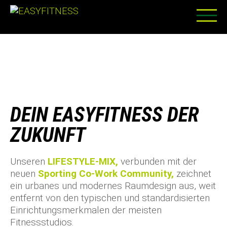
Skip
to
content
DEIN EASYFITNESS DER
ZUKUNFT
Unseren
LIFESTYLE-MIX,
verbunden mit der
neuen
Sporting Co-Work Community,
zeichnet
ein urbanes und modernes Raumdesign aus, weit
entfernt von den typischen und standardisierten
Einrichtungsmerkmalen der meisten
Fitnessstudios.