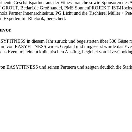
rominente Geschäftspartner aus der Fitnessbranche sowie Sponsoren d
ROUP, Bedarf.de Großhandel, PMS SonnenPROJEKT, IST-Hochschul
lz Partner Innenarchitektur, PG Licht und die Tischlerei Müller + Pe
m Experten für Rhetorik, bereichert.
zuvor
ASYFITNESS in diesem Jahr zurück und begeisterten über 500 Gäste mi
hstum von EASYFITNESS wider. Geplant und umgesetzt wurde das Event
as Event mit einem kulinarischen Ausflug, begleitet von Live-Cooking
 von EASYFITNESS und seinen Partnern und zeigten deutlich die Stä