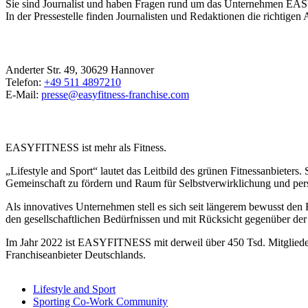
Sie sind Journalist und haben Fragen rund um das Unternehmen E
In der Pressestelle finden Journalisten und Redaktionen die richtigen 
EASYFITNESS Franchise GmbH
Anderter Str. 49, 30629 Hannover
Telefon:
+49 511 4897210
E-Mail:
presse@easyfitness-franchise.com
Unternehmensprofil
EASYFITNESS ist mehr als Fitness.
„Lifestyle and Sport“ lautet das Leitbild des grünen Fitnessanbieters
Gemeinschaft zu fördern und Raum für Selbstverwirklichung und per
Als innovatives Unternehmen stell es sich seit längerem bewusst den
den gesellschaftlichen Bedürfnissen und mit Rücksicht gegenüber der
Im Jahr 2022 ist EASYFITNESS mit derweil über 450 Tsd. Mitgliedern
Franchiseanbieter Deutschlands.
Lifestyle and Sport
Sporting Co-Work Community