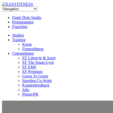
Skip
to
content
Finde Dein Studio
Probetraining
Franchise
Studios
Training
Kurse
Firmenfitness
Unternehmen
EF Lifestyle & Sport
EF The Smart Gym
EF EMS
EF Premium
Green To Green
Sporting Co-Work
Kundenfeedback
Jobs
Presse/PR