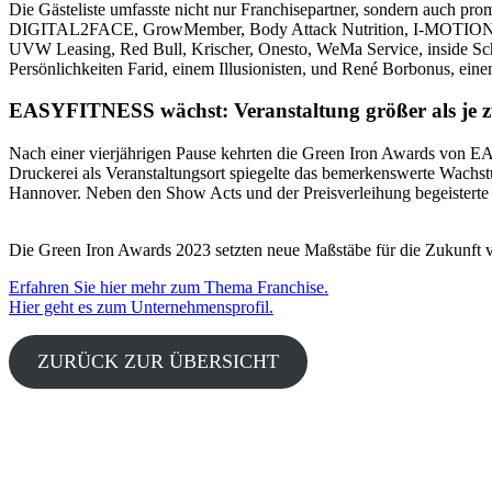
Die Gästeliste umfasste nicht nur Franchisepartner, sondern auch p
DIGITAL2FACE, GrowMember, Body Attack Nutrition, I-MOTION G
UVW Leasing, Red Bull, Krischer, Onesto, WeMa Service, inside Scho
Persönlichkeiten Farid, einem Illusionisten, und René Borbonus, eine
EASYFITNESS wächst: Veranstaltung größer als je 
Nach einer vierjährigen Pause kehrten die Green Iron Awards von E
Druckerei als Veranstaltungsort spiegelte das bemerkenswerte Wac
Hannover. Neben den Show Acts und der Preisverleihung begeisterte d
Die Green Iron Awards 2023 setzten neue Maßstäbe für die Zukunft
Erfahren Sie hier mehr zum Thema Franchise.
Hier geht es zum Unternehmensprofil.
ZURÜCK ZUR ÜBERSICHT
Pressekontakt