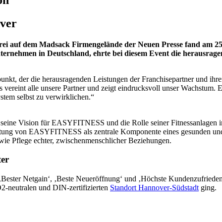
over
kerei auf dem Madsack Firmengelände der Neuen Presse fand am 2
ernehmen in Deutschland, ehrte bei diesem Event die herausrage
nkt, der die herausragenden Leistungen der Franchisepartner und ihrer
reint alle unsere Partner und zeigt eindrucksvoll unser Wachstum. E
tem selbst zu verwirklichen.“
n seine Vision für EASYFITNESS und die Rolle seiner Fitnessanlagen in
eutung von EASYFITNESS als zentrale Komponente eines gesunden und ak
ie Pflege echter, zwischenmenschlicher Beziehungen.
ter
‚Bester Netgain‘, ‚Beste Neueröffnung‘ und ‚Höchste Kundenzufriedenh
O2-neutralen und DIN-zertifizierten
Standort Hannover-Südstadt
ging.