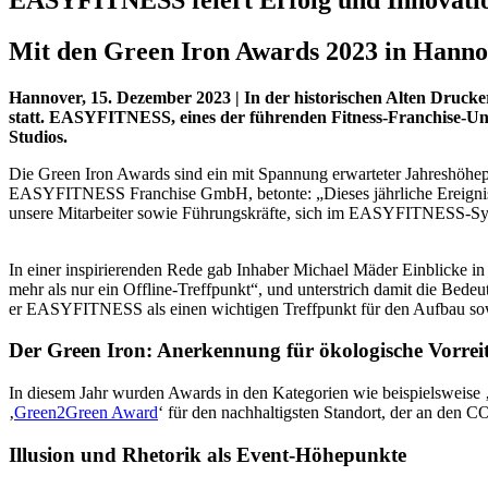
Mit den Green Iron Awards 2023 in Hann
Hannover, 15. Dezember 2023 | In der historischen Alten Druc
statt. EASYFITNESS, eines der führenden Fitness-Franchise-Unt
Studios.
Die Green Iron Awards sind ein mit Spannung erwarteter Jahreshöhepu
EASYFITNESS Franchise GmbH, betonte: „Dieses jährliche Ereignis ve
unsere Mitarbeiter sowie Führungskräfte, sich im EASYFITNESS-Sys
In einer inspirierenden Rede gab Inhaber Michael Mäder Einblicke i
mehr als nur ein Offline-Treffpunkt“, und unterstrich damit die Bed
er EASYFITNESS als einen wichtigen Treffpunkt für den Aufbau sow
Der Green Iron: Anerkennung für ökologische Vorrei
In diesem Jahr wurden Awards in den Kategorien wie beispielsweise 
‚
Green2Green Award
‘ für den nachhaltigsten Standort, der an den C
Illusion und Rhetorik als Event-Höhepunkte