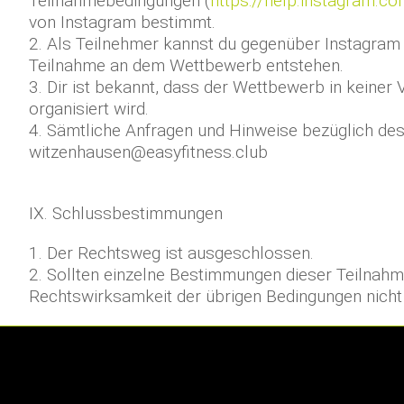
Teilnahmebedingungen (
https://help.instagram
von Instagram bestimmt.
2. Als Teilnehmer kannst du gegenüber Instagra
Teilnahme an dem Wettbewerb entstehen.
3. Dir ist bekannt, dass der Wettbewerb in keiner
organisiert wird.
4. Sämtliche Anfragen und Hinweise bezüglich de
witzenhausen@easyfitness.club
IX. Schlussbestimmungen
1. Der Rechtsweg ist ausgeschlossen.
2. Sollten einzelne Bestimmungen dieser Teilnah
Rechtswirksamkeit der übrigen Bedingungen nicht 