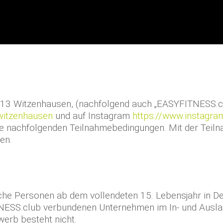
13 Witzenhausen, (nachfolgend auch „EASYFITNESS.cl
witzenhausen
und auf Instagram
https://www.instagra
ie nachfolgenden Teilnahmebedingungen. Mit der Teiln
en.
liche Personen ab dem vollendeten 15. Lebensjahr in 
TNESS.club verbundenen Unternehmen im In- und Ausla
erb besteht nicht.