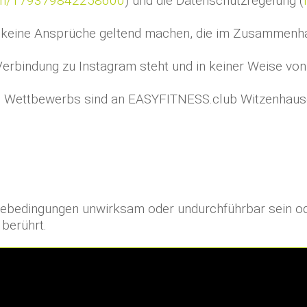
.com/179379842258600
) und die Datenschutzregelung (
m keine Ansprüche geltend machen, die im Zusammenha
 Verbindung zu Instagram steht und in keiner Weise vo
s Wettbewerbs sind an EASYFITNESS.club Witzenhausen 
mebedingungen unwirksam oder undurchführbar sein od
berührt.