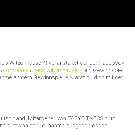
ub Witzenhausen“) veranstaltet auf der Facebook
m.com/easyfitness.witzenhausen/
ein Gewinnspiel.
ahme an dem Gewinnspiel erklärst du dich mit der
Deutschland. Mitarbeiter von EASYFITNESS.club
nd sind von der Teilnahme ausgeschlossen.