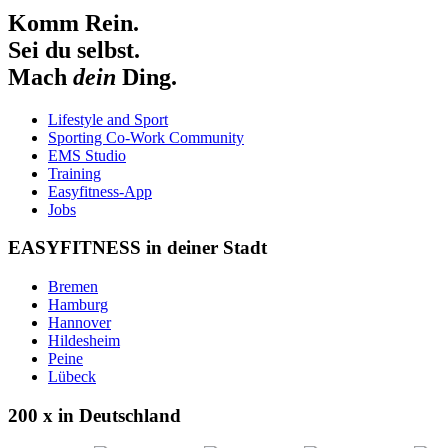
Komm Rein.
Sei du selbst.
Mach
dein
Ding.
Lifestyle and Sport
Sporting Co-Work Community
EMS Studio
Training
Easyfitness-App
Jobs
EASYFITNESS in deiner Stadt
Bremen
Hamburg
Hannover
Hildesheim
Peine
Lübeck
200 x in Deutschland