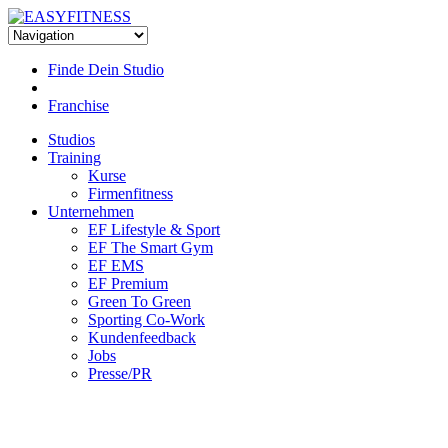
Skip
to
content
Finde Dein Studio
Franchise
Studios
Training
Kurse
Firmenfitness
Unternehmen
EF Lifestyle & Sport
EF The Smart Gym
EF EMS
EF Premium
Green To Green
Sporting Co-Work
Kundenfeedback
Jobs
Presse/PR