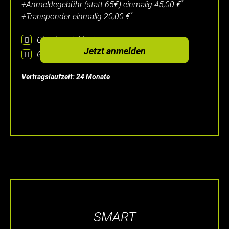
*
+Anmeldegebühr (statt 65€) einmalig
45,00 €
*
+Transponder einmalig
20,00 €
Check-up
inklusive
Jetzt anmelden
Getränke-Flat
inklusive
Vertragslaufzeit: 24 Monate
SMART