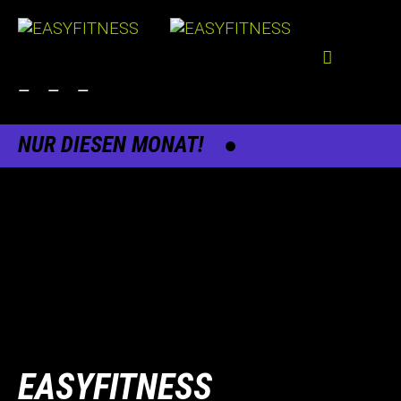
—
—
—
Skip
NUR DIESEN MONAT!
to
content
EASYFITNESS