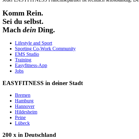
Komm Rein.
Sei du selbst.
Mach
dein
Ding.
Lifestyle and Sport
Sporting Co-Work Community
EMS Studio
Training
Easyfitness-App
Jobs
EASYFITNESS in deiner Stadt
Bremen
Hamburg
Hannover
Hildesheim
Peine
Lübeck
200 x in Deutschland