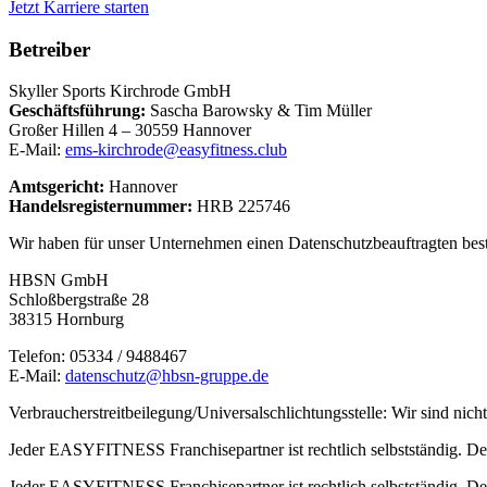
Jetzt Karriere starten
Betreiber
Skyller Sports Kirchrode GmbH
Geschäftsführung:
Sascha Barowsky & Tim Müller
Großer Hillen 4 – 30559 Hannover
E-Mail:
ems-kirchrode@easyfitness.club
Amtsgericht:
Hannover
Handelsregisternummer:
HRB 225746
Wir haben für unser Unternehmen einen Datenschutzbeauftragten beste
HBSN GmbH
Schloßbergstraße 28
38315 Hornburg
Telefon: 05334 / 9488467
E-Mail:
datenschutz@hbsn-gruppe.de
Verbraucherstreitbeilegung/Universalschlichtungsstelle: Wir sind nicht
Jeder EASYFITNESS Franchisepartner ist rechtlich selbstständig. Der
Jeder EASYFITNESS Franchisepartner ist rechtlich selbstständig. Der