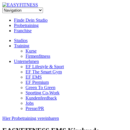
Skip
to
content
Finde Dein Studio
Probetraining
Franchise
Studios
Training
Kurse
Firmenfitness
Unternehmen
EF Lifestyle & Sport
EF The Smart Gym
EF EMS
EF Premium
Green To Green
Sporting Co-Work
Kundenfeedback
Jobs
Presse/PR
Hier Probetraining vereinbaren