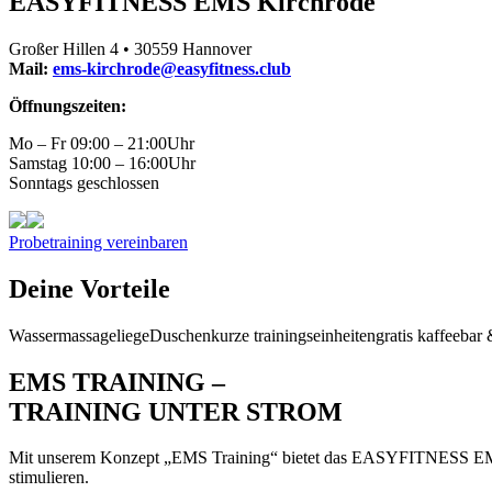
EASYFITNESS EMS Kirchrode
Großer Hillen 4 • 30559 Hannover
Mail:
ems-kirchrode@easyfitness.club
Öffnungszeiten:
Mo – Fr 09:00 – 21:00Uhr
Samstag 10:00 – 16:00Uhr
Sonntags geschlossen
Probetraining vereinbaren
Deine Vorteile
Wassermassageliege
Duschen
kurze trainingseinheiten
gratis kaffeebar 
EMS TRAINING –
TRAINING UNTER STROM
Mit unserem Konzept „EMS Training“ bietet das EASYFITNESS EMS Kir
stimulieren.