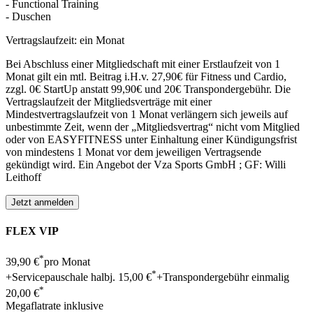
- Functional Training
- Duschen
Vertragslaufzeit: ein Monat
Bei Abschluss einer Mitgliedschaft mit einer Erstlaufzeit von 1
Monat gilt ein mtl. Beitrag i.H.v. 27,90€ für Fitness und Cardio,
zzgl. 0€ StartUp anstatt 99,90€ und 20€ Transpondergebühr. Die
Vertragslaufzeit der Mitgliedsverträge mit einer
Mindestvertragslaufzeit von 1 Monat verlängern sich jeweils auf
unbestimmte Zeit, wenn der „Mitgliedsvertrag“ nicht vom Mitglied
oder von EASYFITNESS unter Einhaltung einer Kündigungsfrist
von mindestens 1 Monat vor dem jeweiligen Vertragsende
gekündigt wird. Ein Angebot der Vza Sports GmbH ; GF: Willi
Leithoff
FLEX VIP
*
39,90 €
pro Monat
*
+Servicepauschale halbj.
15,00 €
+Transpondergebühr einmalig
*
20,00 €
Megaflatrate
inklusive