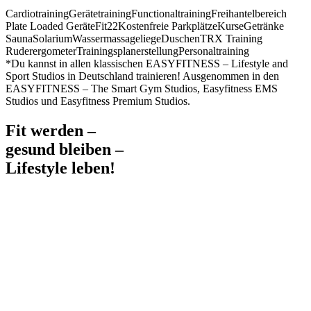
Cardiotraining
Gerätetraining
Functionaltraining
Freihantelbereich
Plate Loaded Geräte
Fit22
Kostenfreie Parkplätze
Kurse
Getränke
Sauna
Solarium
Wassermassageliege
Duschen
TRX Training
Ruderergometer
Trainingsplanerstellung
Personaltraining
*Du kannst in allen klassischen EASYFITNESS – Lifestyle and
Sport Studios in Deutschland trainieren! Ausgenommen in den
EASYFITNESS – The Smart Gym Studios, Easyfitness EMS
Studios und Easyfitness Premium Studios.
Fit werden –
gesund bleiben –
Lifestyle leben!
Mit der Philosophie „lifestyle and sport“ bietet EASYFITNESS
euch Inspiration für ein aktives Leben und die Möglichkeit, aktiv zu
sein, dabei Freunde zu treffen und Kontakte zu knüpfen.
EASYFITNESS ist ein Ort, an dem Ihr eine Steigerung eurer
Lebensqualität erfährt.
Bei EASYFITNESS müsst Ihr euch auch nicht zwischen einem
günstigen Preis, einem hochwertigen Trainingsangebot oder einem
stylishen Studioambiente wählen. Bei EASYFITNESS genießt Ihr
alles!