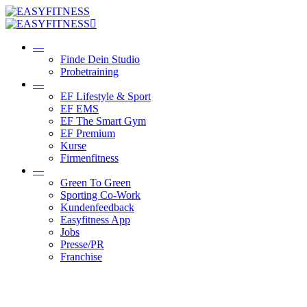
Skip
to
content
—
Finde Dein Studio
Probetraining
—
EF Lifestyle & Sport
EF EMS
EF The Smart Gym
EF Premium
Kurse
Firmenfitness
—
Green To Green
Sporting Co-Work
Kundenfeedback
Easyfitness App
Jobs
Presse/PR
Franchise