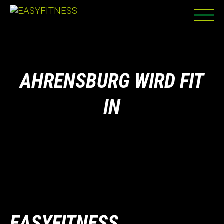
Skip
to
content
AHRENSBURG WIRD FIT
IN
EASYFITNESS