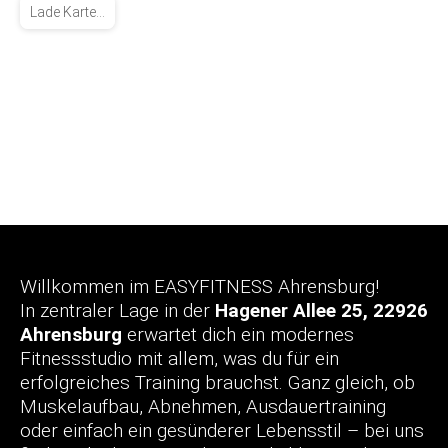
Lade Karte...
Willkommen im EASYFITNESS Ahrensburg!
In zentraler Lage in der
Hagener Allee 25, 22926
Ahrensburg
erwartet dich ein modernes
Fitnessstudio mit allem, was du für ein
erfolgreiches Training brauchst. Ganz gleich, ob
Muskelaufbau, Abnehmen, Ausdauertraining
oder einfach ein gesünderer Lebensstil – bei uns