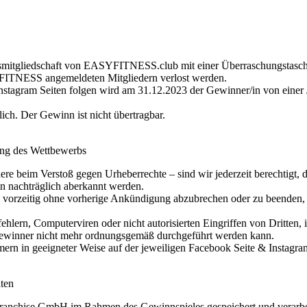
resmitgliedschaft von EASYFITNESS.club mit einer Überraschungstasche
YFITNESS angemeldeten Mitgliedern verlost werden.
nstagram Seiten folgen wird am 31.12.2023 der Gewinner/in von einer J
ich. Der Gewinn ist nicht übertragbar.
ung des Wettbewerbs
re beim Verstoß gegen Urheberrechte – sind wir jederzeit berechtigt,
n nachträglich aberkannt werden.
 vorzeitig ohne vorherige Ankündigung abzubrechen oder zu beenden
ern, Computerviren oder nicht autorisierten Eingriffen von Dritten, in
n Gewinner nicht mehr ordnungsgemäß durchgeführt werden kann.
 in geeigneter Weise auf der jeweiligen Facebook Seite & Instagram 
ten
anchise GmbH im Rahmen des Gewinnspieles gespeichert und verarbei