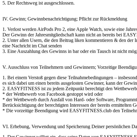
5. Der Rechtsweg ist ausgeschlossen.
IV. Gewinn; Gewinnbenachrichtigung; Pflicht zur Rückmeldung
1. Verlost werden AirPods Pro 2, eine Apple Watch, sowie eine Jah
Der Gewinn der Jahresmitgliedschaft kann nicht an bereits bei EAS
2. Unter allen Usern, die den Beitrag liken kommentieren & den der I
eine Nachricht im Chat senden
3. Eine Auszahlung des Gewinns in bar oder ein Tausch ist nicht mögl
V. Ausschluss von Teilnehmern und Gewinnern; Vorzeitige Beendig
1. Bei einem Verstoß gegen diese Teilnahmebedingungen – insbesonde
es sich dabei um einen bereits ausgelosten Gewinner, kann der Gewin
2. EASYFITNESS ist zu jedem Zeitpunkt berechtigt den Wettbewerb
* der Wettbewerb von Facebook gestoppt wird oder
* der Wettbewerb durch Ausfall von Hard- oder Software, Programmfehl
Berücksichtigung der berechtigten Interessen der bereits ermittelte
* Die vorzeitige Beendigung wird EASYFITNESS.club den Teilnehmern
VI. Erhebung, Verwendung und Speicherung Deiner persönlichen Da
1. Der Gewinner willigt ein, dass seine Daten von EASYFITNESS Fr