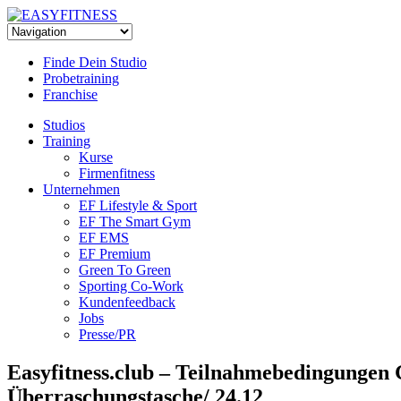
Skip
to
content
Finde Dein Studio
Probetraining
Franchise
Studios
Training
Kurse
Firmenfitness
Unternehmen
EF Lifestyle & Sport
EF The Smart Gym
EF EMS
EF Premium
Green To Green
Sporting Co-Work
Kundenfeedback
Jobs
Presse/PR
Easyfitness.club – Teilnahmebedingun
Überraschungstasche/ 24.12